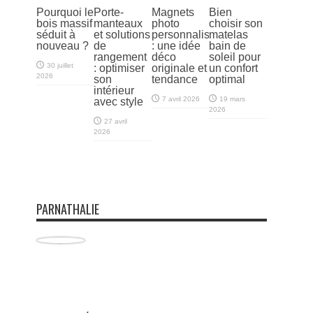
Pourquoi le
Porte-
Magnets
Bien
bois massif
manteaux
photo
choisir son
séduit à
et solutions
personnalisés
matelas
nouveau ?
de
: une idée
bain de
rangement
déco
soleil pour
30 juillet
: optimiser
originale et
un confort
2026
son
tendance
optimal
intérieur
7 avril 2026
19 mars
avec style
2026
27 avril
2026
PARNATHALIE