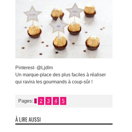
Pinterest- @Ljdlm
Un marque-place des plus faciles à réaliser
qui ravira les gourmands à coup-sûr !
Pages:
1
2
3
4
5
À LIRE AUSSI