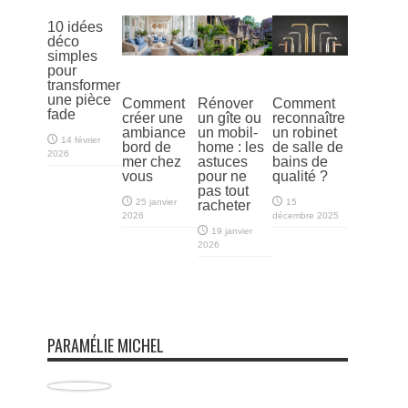
10 idées
déco
simples
pour
transformer
une pièce
Comment
Rénover
Comment
fade
créer une
un gîte ou
reconnaître
ambiance
un mobil-
un robinet
14 février
bord de
home : les
de salle de
2026
mer chez
astuces
bains de
vous
pour ne
qualité ?
pas tout
25 janvier
15
racheter
2026
décembre 2025
19 janvier
2026
PARAMÉLIE MICHEL