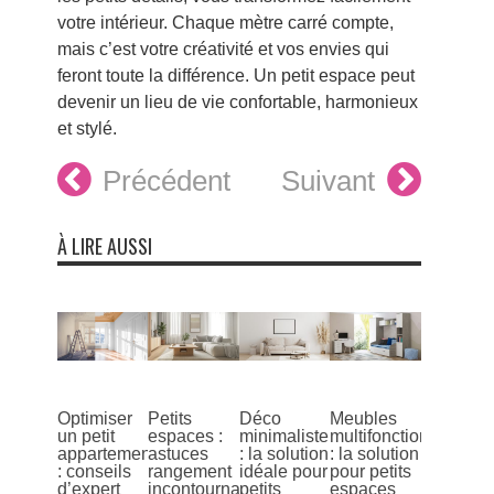
votre intérieur. Chaque mètre carré compte,
mais c’est votre créativité et vos envies qui
feront toute la différence. Un petit espace peut
devenir un lieu de vie confortable, harmonieux
et stylé.
Précédent
Suivant
À LIRE AUSSI
Optimiser
Petits
Déco
Meubles
un petit
espaces :
minimaliste
multifonctions
appartement
astuces
: la solution
: la solution
: conseils
rangement
idéale pour
pour petits
d’expert
incontournables
petits
espaces