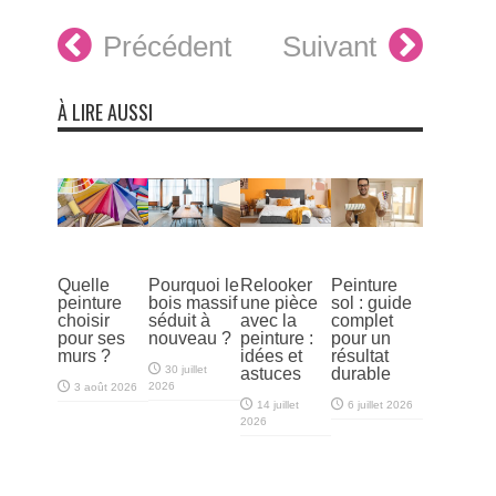
Précédent
Suivant
À LIRE AUSSI
Quelle
Pourquoi le
Relooker
Peinture
peinture
bois massif
une pièce
sol : guide
choisir
séduit à
avec la
complet
pour ses
nouveau ?
peinture :
pour un
murs ?
idées et
résultat
30 juillet
astuces
durable
2026
3 août 2026
14 juillet
6 juillet 2026
2026