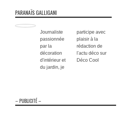
PARANAÏS GALLIGANI
Journaliste
participe avec
passionnée
plaisir à la
par la
rédaction de
décoration
l'actu déco sur
d'intérieur et
Déco Cool
du jardin, je
– PUBLICITÉ –