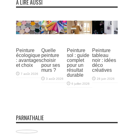
À LIRE AUSSI
Peinture
Quelle
Peinture
Peinture
écologique
peinture
sol : guide
tableau
: avantages
choisir
complet
noir : idées
et choix
pour ses
pour un
déco
murs ?
résultat
créatives
7 août 2026
durable
3 août 2026
28 juin 2026
6 juillet 2026
PARNATHALIE