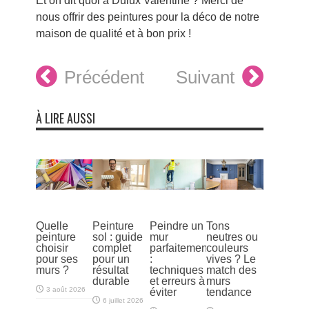
Et on dit quoi à Dulux Valentine ? Merci de
nous offrir des peintures pour la déco de notre
maison de qualité et à bon prix !
Précédent
Suivant
À LIRE AUSSI
Quelle
Peinture
Peindre un
Tons
peinture
sol : guide
mur
neutres ou
choisir
complet
parfaitement
couleurs
pour ses
pour un
:
vives ? Le
murs ?
résultat
techniques
match des
durable
et erreurs à
murs
3 août 2026
éviter
tendance
6 juillet 2026