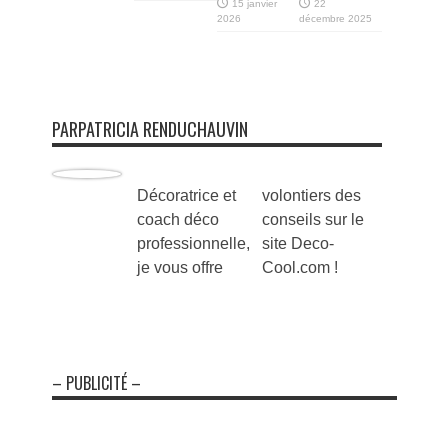
15 janvier
22
2026
décembre 2025
PARPATRICIA RENDUCHAUVIN
Décoratrice et
volontiers des
coach déco
conseils sur le
professionnelle,
site Deco-
je vous offre
Cool.com !
– PUBLICITÉ –