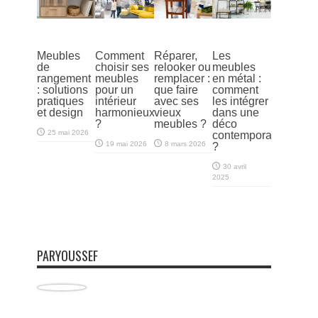
Meubles
Comment
Réparer,
Les
de
choisir ses
relooker ou
meubles
rangement
meubles
remplacer :
en métal :
: solutions
pour un
que faire
comment
pratiques
intérieur
avec ses
les intégrer
et design
harmonieux
vieux
dans une
?
meubles ?
déco
25 mai 2026
contemporaine
19 mai 2026
8 mars 2026
?
30 avril
2025
PARYOUSSEF