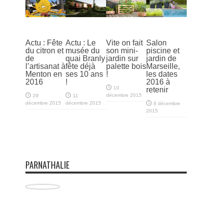
Actu : Fête
Actu : Le
Vite on fait
Salon
du citron et
musée du
son mini-
piscine et
de
quai Branly
jardin sur
jardin de
l’artisanat à
fête déjà
palette bois
Marseille,
Menton en
ses 10 ans
!
les dates
2016
!
2016 à
10
retenir
décembre 2015
29
11
décembre 2015
décembre 2015
8 décembre
2015
PARNATHALIE