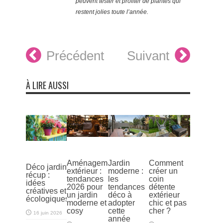
peuvent tester et profiter de plantes qui
restent jolies toute l’année.
Précédent
Suivant
À LIRE AUSSI
Aménagement
Jardin
Comment
Déco jardin
extérieur :
moderne :
créer un
récup :
tendances
les
coin
idées
2026 pour
tendances
détente
créatives et
un jardin
déco à
extérieur
écologiques
moderne et
adopter
chic et pas
cosy
cette
cher ?
16 juin 2026
année