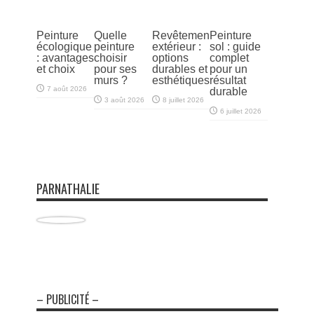
Peinture
Quelle
Revêtement
Peinture
écologique
peinture
extérieur :
sol : guide
: avantages
choisir
options
complet
et choix
pour ses
durables et
pour un
murs ?
esthétiques
résultat
7 août 2026
durable
3 août 2026
8 juillet 2026
6 juillet 2026
PARNATHALIE
– PUBLICITÉ –