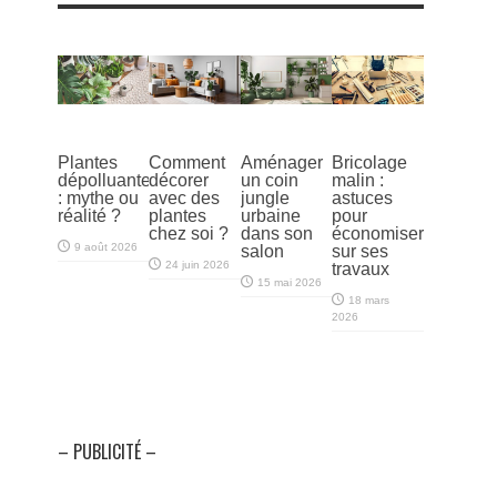
Plantes
Comment
Aménager
Bricolage
dépolluantes
décorer
un coin
malin :
: mythe ou
avec des
jungle
astuces
réalité ?
plantes
urbaine
pour
chez soi ?
dans son
économiser
9 août 2026
salon
sur ses
24 juin 2026
travaux
15 mai 2026
18 mars
2026
– PUBLICITÉ –