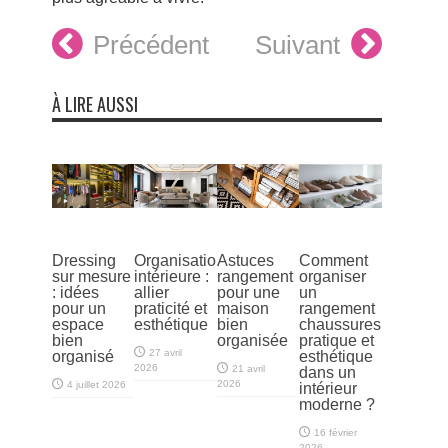
Précédent
Suivant
À LIRE AUSSI
Dressing
Organisation
Astuces
Comment
sur mesure
intérieure :
rangement
organiser
: idées
allier
pour une
un
pour un
praticité et
maison
rangement
espace
esthétique
bien
chaussures
bien
organisée
pratique et
27 avril
organisé
esthétique
2026
21 avril
dans un
2026
4 juillet 2026
intérieur
moderne ?
16 février
2026