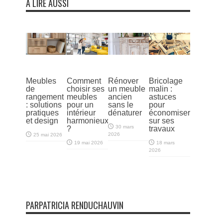
À LIRE AUSSI
Meubles
Comment
Rénover
Bricolage
de
choisir ses
un meuble
malin :
rangement
meubles
ancien
astuces
: solutions
pour un
sans le
pour
pratiques
intérieur
dénaturer
économiser
et design
harmonieux
sur ses
30 mars
?
travaux
2026
25 mai 2026
19 mai 2026
18 mars
2026
PARPATRICIA RENDUCHAUVIN