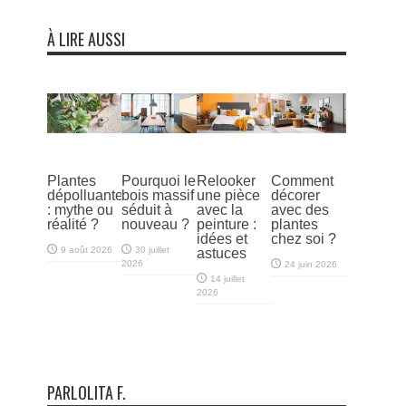
À LIRE AUSSI
Plantes
Pourquoi le
Relooker
Comment
dépolluantes
bois massif
une pièce
décorer
: mythe ou
séduit à
avec la
avec des
réalité ?
nouveau ?
peinture :
plantes
idées et
chez soi ?
9 août 2026
30 juillet
astuces
2026
24 juin 2026
14 juillet
2026
PARLOLITA F.