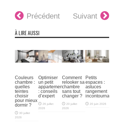
Précédent
Suivant
À LIRE AUSSI
Couleurs
Optimiser
Comment
Petits
chambre :
un petit
relooker sa
espaces :
quelles
appartement
chambre
astuces
teintes
: conseils
sans tout
rangement
choisir
d’expert
changer ?
incontournables
pour mieux
26 juillet
20 juillet
20 juin 2026
dormir ?
2026
2026
30 juillet
2026