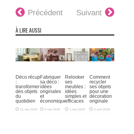
Précédent
Suivant
À LIRE AUSSI
Déco récup
Fabriquer
Relooker
Comment
:
sa déco :
ses
recycler
transformer
idées
meubles :
ses objets
des objets
originales
idées
pour une
du
et
simples et
décoration
quotidien
économiques
efficaces
originale
21 mai 2026
5 mai 2026
1 mai 2026
3 avril 2026