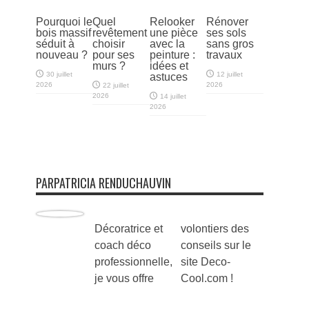
Pourquoi le
Quel
Relooker
Rénover
bois massif
revêtement
une pièce
ses sols
séduit à
choisir
avec la
sans gros
nouveau ?
pour ses
peinture :
travaux
murs ?
idées et
30 juillet
12 juillet
astuces
2026
2026
22 juillet
2026
14 juillet
2026
PARPATRICIA RENDUCHAUVIN
Décoratrice et
volontiers des
coach déco
conseils sur le
professionnelle,
site Deco-
je vous offre
Cool.com !