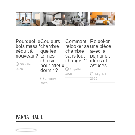
Pourquoi le
Couleurs
Comment
Relooker
bois massif
chambre :
relooker sa
une pièce
séduit à
quelles
chambre
avec la
nouveau ?
teintes
sans tout
peinture :
choisir
changer ?
idées et
30 juillet
pour mieux
astuces
2026
20 juillet
dormir ?
2026
14 juillet
2026
30 juillet
2026
PARNATHALIE