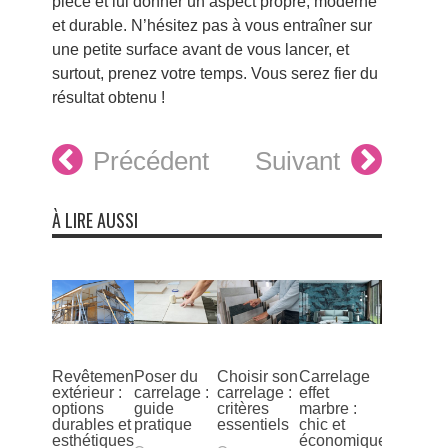
pièce et lui donner un aspect propre, moderne
et durable. N’hésitez pas à vous entraîner sur
une petite surface avant de vous lancer, et
surtout, prenez votre temps. Vous serez fier du
résultat obtenu !
Précédent
Suivant
À LIRE AUSSI
Revêtement
Poser du
Choisir son
Carrelage
extérieur :
carrelage :
carrelage :
effet
options
guide
critères
marbre :
durables et
pratique
essentiels
chic et
esthétiques
économique