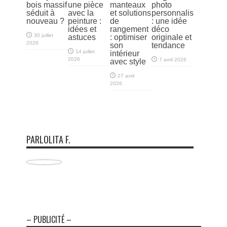
bois massif
une pièce
manteaux
photo
séduit à
avec la
et solutions
personnalisés
nouveau ?
peinture :
de
: une idée
idées et
rangement
déco
30 juillet
astuces
: optimiser
originale et
2026
son
tendance
14 juillet
intérieur
2026
7 avril 2026
avec style
27 avril
2026
PARLOLITA F.
– PUBLICITÉ –