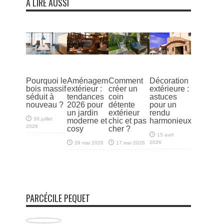
À LIRE AUSSI
Pourquoi le
Aménagement
Comment
Décoration
bois massif
extérieur :
créer un
extérieure :
séduit à
tendances
coin
astuces
nouveau ?
2026 pour
détente
pour un
un jardin
extérieur
rendu
30 juillet
moderne et
chic et pas
harmonieux
2026
cosy
cher ?
15 avril
2026
29 mai 2026
17 mai 2026
PARCÉCILE PEQUET