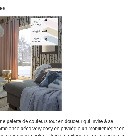
les
e palette de couleurs tout en douceur qui invite à se
 ambiance déco very cosy on privilégie un mobilier léger en
quet pour mieux capter la lumière extérieure, on accessoirise