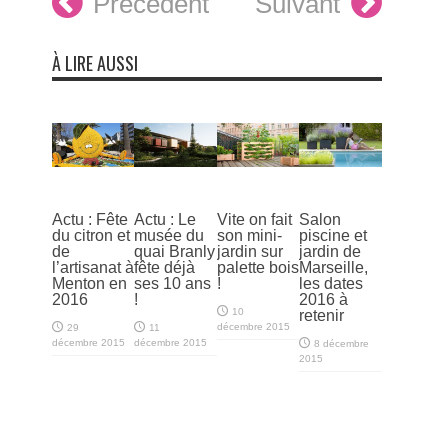
Précédent
Suivant
À LIRE AUSSI
Actu : Fête
Actu : Le
Vite on fait
Salon
du citron et
musée du
son mini-
piscine et
de
quai Branly
jardin sur
jardin de
l’artisanat à
fête déjà
palette bois
Marseille,
Menton en
ses 10 ans
!
les dates
2016
!
2016 à
10
retenir
décembre 2015
29
11
décembre 2015
décembre 2015
8 décembre
2015