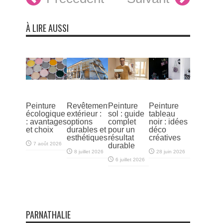
À LIRE AUSSI
Peinture
Revêtement
Peinture
Peinture
écologique
extérieur :
sol : guide
tableau
: avantages
options
complet
noir : idées
et choix
durables et
pour un
déco
esthétiques
résultat
créatives
7 août 2026
durable
8 juillet 2026
28 juin 2026
6 juillet 2026
PARNATHALIE