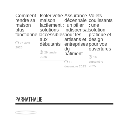
Comment
Isoler votre
Assurance
Volets
rendre sa
maison
décennale
coulissants
maison
facilement :
: un pilier
: une
plus
solutions
indispensable
solution
fonctionnelle
accessibles
pour les
pratique et
aux
artisans et
design
25 avril
débutants
entreprises
pour vos
2026
du
ouvertures
29 janvier
bâtiment
2026
16
septembre
12
2025
décembre 2025
PARNATHALIE