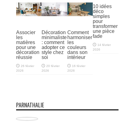
10 idées
déco
simples
pour
transformer
une pièce
Associer
Décoration
Comment
fade
les
minimaliste
harmoniser
matières
: comment
les
14 février
pour une
adopter ce
couleurs
2026
décoration
style chez
dans son
réussie
soi
intérieur
26 février
20 février
16 février
2026
2026
2026
PARNATHALIE