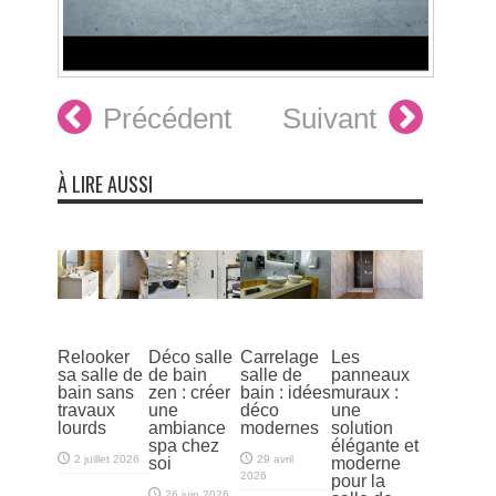
Précédent
Suivant
À LIRE AUSSI
Relooker
Déco salle
Carrelage
Les
sa salle de
de bain
salle de
panneaux
bain sans
zen : créer
bain : idées
muraux :
travaux
une
déco
une
lourds
ambiance
modernes
solution
spa chez
élégante et
2 juillet 2026
29 avril
soi
moderne
2026
pour la
26 juin 2026