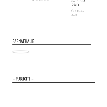
salle de
bain
6 février
2026
PARNATHALIE
– PUBLICITÉ –