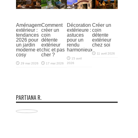
Aménagement
Comment
Décoration
Créer un
extérieur :
créer un
extérieure :
coin
tendances
coin
astuces
détente
2026 pour
détente
pour un
extérieur
un jardin
extérieur
rendu
chez soi
moderne et
chic et pas
harmonieux
11 avril 2026
cosy
cher ?
15 avril
2026
29 mai 2026
17 mai 2026
PARTIANA R.