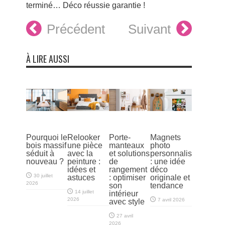
terminé… Déco réussie garantie !
Précédent
Suivant
À LIRE AUSSI
Pourquoi le
Relooker
Porte-
Magnets
bois massif
une pièce
manteaux
photo
séduit à
avec la
et solutions
personnalisés
nouveau ?
peinture :
de
: une idée
idées et
rangement
déco
30 juillet
astuces
: optimiser
originale et
2026
son
tendance
14 juillet
intérieur
2026
7 avril 2026
avec style
27 avril
2026