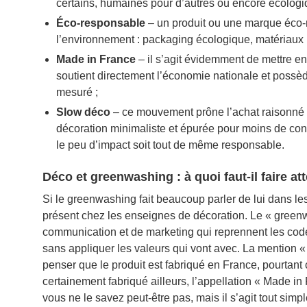
certains, humaines pour d’autres ou encore écologi
Éco-responsable
– un produit ou une marque éco-r
l’environnement : packaging écologique, matériaux
Made in France
– il s’agit évidemment de mettre en
soutient directement l’économie nationale et possè
mesuré ;
Slow déco
– ce mouvement prône l’achat raisonné 
décoration minimaliste et épurée pour moins de co
le peu d’impact soit tout de même responsable.
Déco et greenwashing : à quoi faut-il faire at
Si le greenwashing fait beaucoup parler de lui dans les
présent chez les enseignes de décoration. Le « greenwa
communication et de marketing qui reprennent les cod
sans appliquer les valeurs qui vont avec. La mention 
penser que le produit est fabriqué en France, pourtant
certainement fabriqué ailleurs, l’appellation « Made 
vous ne le savez peut-être pas, mais il s’agit tout si