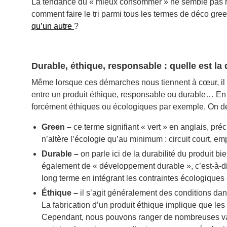
La tendance du « mieux consommer » ne semble pas ral
comment faire le tri parmi tous les termes de déco gre
qu’un autre
?
Durable, éthique, responsable : quelle est la 
Même lorsque ces démarches nous tiennent à cœur, il n’e
entre un produit éthique, responsable ou durable… En e
forcément éthiques ou écologiques par exemple. On dé
Green –
ce terme signifiant « vert » en anglais, pr
n’altère l’écologie qu’au minimum : circuit court, e
Durable –
on parle ici de la durabilité du produit b
également de « développement durable », c’est-à-dir
long terme en intégrant les contraintes écologiques 
Éthique –
il s’agit généralement des conditions dan
La fabrication d’un produit éthique implique que les
Cependant, nous pouvons ranger de nombreuses val