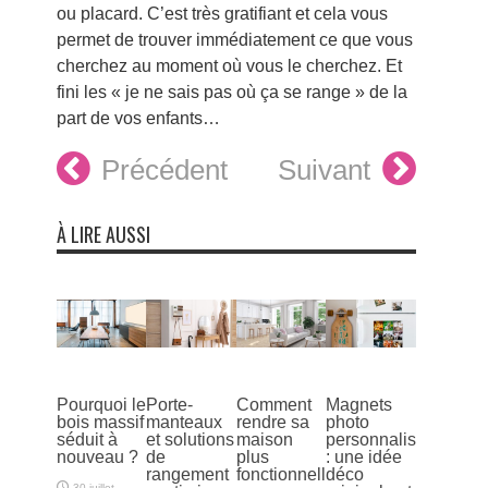
ou placard. C’est très gratifiant et cela vous
permet de trouver immédiatement ce que vous
cherchez au moment où vous le cherchez. Et
fini les « je ne sais pas où ça se range » de la
part de vos enfants…
Précédent
Suivant
À LIRE AUSSI
Pourquoi le
Porte-
Comment
Magnets
bois massif
manteaux
rendre sa
photo
séduit à
et solutions
maison
personnalisés
nouveau ?
de
plus
: une idée
rangement
fonctionnelle
déco
30 juillet