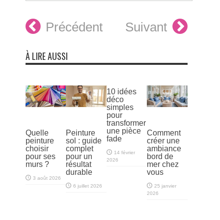
Précédent
Suivant
À LIRE AUSSI
10 idées
déco
simples
pour
transformer
une pièce
Quelle
Peinture
Comment
fade
peinture
sol : guide
créer une
choisir
complet
ambiance
14 février
pour ses
pour un
bord de
2026
murs ?
résultat
mer chez
durable
vous
3 août 2026
6 juillet 2026
25 janvier
2026