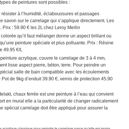
types de peintures sont possibles :
résister à l’humidité, éclaboussures et passages
 de savon sur le carrelage qui s’applique directement. Les
Prix : 59.90 € les 2L chez Leroy Merlin
olorée qu’il faut mélanger donne un aspect brillant ou
r qu’une peinture spéciale et plus polluante. Prix : Résine
re 49.95 €/L
 peinture acrylique, couvre le carrelage de 3 à 4 mm,
nt lisse aspect pierre, béton, terre. Pour peindre un
t spécial salle de bain compatible avec les écoulements
: Pot de 9kg d’enduit 39.90 €, vernis de protection 45.90
adelakt, chaux ferrée est une peinture à l’eau qui convient
rt en mural elle a la particularité de changer radicalement
e spécial carrelage doit être appliqué pour assurer la
re acrylique classique pour peindre le carrelage parce qu’elle est moins