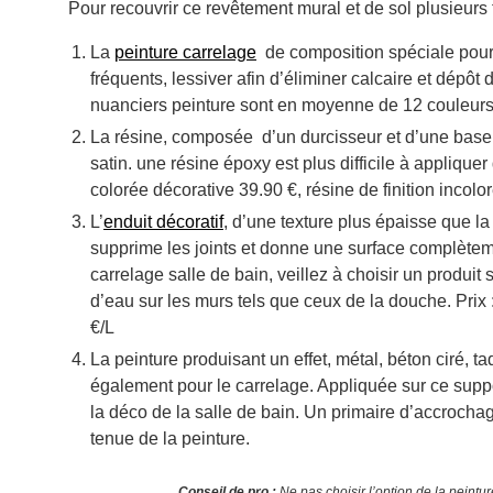
Pour recouvrir ce revêtement mural et de sol plusieurs 
La
peinture carrelage
de composition spéciale pour 
fréquents, lessiver afin d’éliminer calcaire et dépôt
nuanciers peinture sont en moyenne de 12 couleurs. 
La résine, composée d’un durcisseur et d’une base c
satin. une résine époxy est plus difficile à applique
colorée décorative 39.90 €, résine de finition incolo
L’
enduit décoratif
, d’une texture plus épaisse que la
supprime les joints et donne une surface complèteme
carrelage salle de bain, veillez à choisir un produi
d’eau sur les murs tels que ceux de la douche. Prix 
€/L
La peinture produisant un effet, métal, béton ciré, t
également pour le carrelage. Appliquée sur ce suppo
la déco de la salle de bain. Un primaire d’accrochag
tenue de la peinture.
Conseil de pro :
Ne pas choisir l’option de la peintu