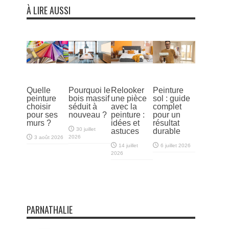
À LIRE AUSSI
Quelle
Pourquoi le
Relooker
Peinture
peinture
bois massif
une pièce
sol : guide
choisir
séduit à
avec la
complet
pour ses
nouveau ?
peinture :
pour un
murs ?
idées et
résultat
30 juillet
astuces
durable
2026
3 août 2026
14 juillet
6 juillet 2026
2026
PARNATHALIE