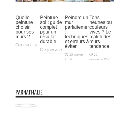
Quelle
Peinture
Peindre un
Tons
peinture
sol : guide
mur
neutres ou
choisir
complet
parfaitement
couleurs
pour ses
pour un
:
vives ? Le
murs ?
résultat
techniques
match des
durable
et erreurs à
murs
3 août 2026
éviter
tendance
6 juillet 2026
15 janvier
22
2026
décembre 2025
PARNATHALIE