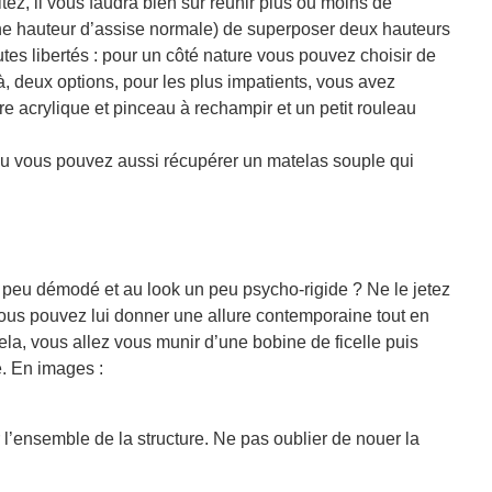
ez, il vous faudra bien sûr réunir plus ou moins de
 une hauteur d’assise normale) de superposer deux hauteurs
tes libertés : pour un côté nature vous pouvez choisir de
 là, deux options, pour les plus impatients, vous avez
re acrylique et pinceau à rechampir et un petit rouleau
 ou vous pouvez aussi récupérer un matelas souple qui
peu démodé et au look un peu psycho-rigide ? Ne le jetez
vous pouvez lui donner une allure contemporaine tout en
ela, vous allez vous munir d’une bobine de ficelle puis
e. En images :
’ensemble de la structure. Ne pas oublier de nouer la