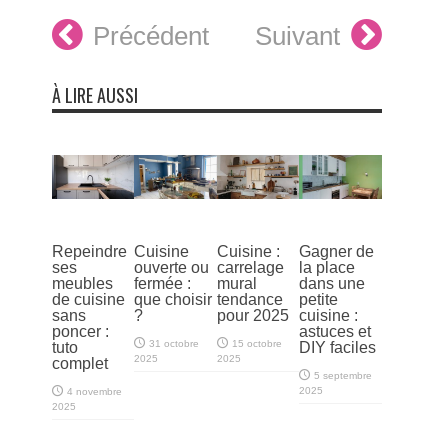
Précédent
Suivant
À LIRE AUSSI
Repeindre
Cuisine
Cuisine :
Gagner de
ses
ouverte ou
carrelage
la place
meubles
fermée :
mural
dans une
de cuisine
que choisir
tendance
petite
sans
?
pour 2025
cuisine :
poncer :
astuces et
31 octobre
15 octobre
tuto
DIY faciles
2025
2025
complet
5 septembre
2025
4 novembre
2025