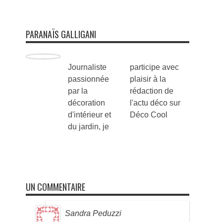
PARANAÏS GALLIGANI
Journaliste
participe avec
passionnée
plaisir à la
par la
rédaction de
décoration
l'actu déco sur
d'intérieur et
Déco Cool
du jardin, je
UN COMMENTAIRE
Sandra Peduzzi