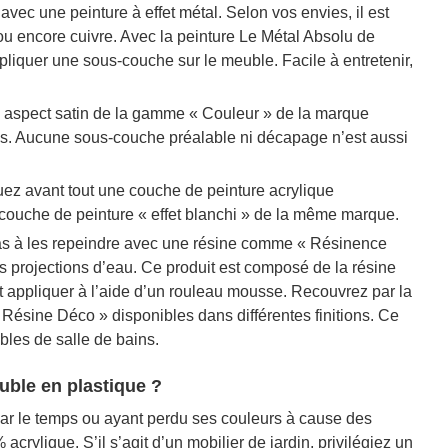
vec une peinture à effet métal. Selon vos envies, il est
 ou encore cuivre. Avec la peinture Le Métal Absolu de
liquer une sous-couche sur le meuble. Facile à entretenir,
que aspect satin de la gamme « Couleur » de la marque
is. Aucune sous-couche préalable ni décapage n’est aussi
uez avant tout une couche de peinture acrylique
 couche de peinture « effet blanchi » de la même marque.
pas à les repeindre avec une résine comme « Résinence
 projections d’eau. Ce produit est composé de la résine
t appliquer à l’aide d’un rouleau mousse. Recouvrez par la
 Résine Déco » disponibles dans différentes finitions. Ce
ubles de salle de bains.
uble en plastique ?
par le temps ou ayant perdu ses couleurs à cause des
crylique. S’il s’agit d’un mobilier de jardin, privilégiez un