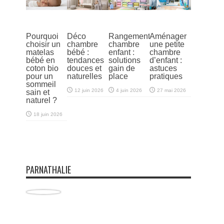
Pourquoi
Déco
Rangement
Aménager
choisir un
chambre
chambre
une petite
matelas
bébé :
enfant :
chambre
bébé en
tendances
solutions
d’enfant :
coton bio
douces et
gain de
astuces
pour un
naturelles
place
pratiques
sommeil
12 juin 2026
4 juin 2026
27 mai 2026
sain et
naturel ?
18 juin 2026
PARNATHALIE