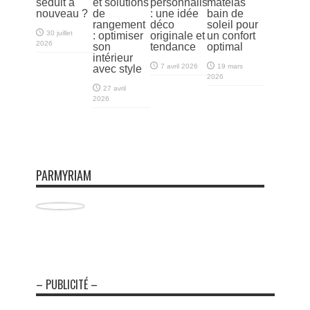
séduit à
et solutions
personnalisés
matelas
nouveau ?
de
: une idée
bain de
rangement
déco
soleil pour
30 juillet
: optimiser
originale et
un confort
2026
son
tendance
optimal
intérieur
7 avril 2026
19 mars
avec style
2026
27 avril
2026
PARMYRIAM
– PUBLICITÉ –