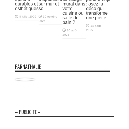
durables et
sur mur et
mural dans
: osez la
esthétiques
sol
votre
déco qui
cuisine ou
transforme
8 juillet 2026
19 octobre
salle de
une pièce
2025
bain ?
14 août
2025
26 août
2025
PARNATHALIE
– PUBLICITÉ –