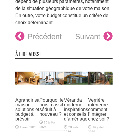
dépend de plusieurs paramètres, notamment
de la situation géographique de votre maison.
En outre, votre budget constitue un critère de
choix déterminant.
Précédent
Suivant
À LIRE AUSSI
Agrandir sa
Pourquoi le
Véranda
Verrière
maison :
bois massif
moderne :
intérieure :
solutions et
séduit à
inspirations
comment
budget à
nouveau ?
et conseils
l’intégrer
prévoir
d’aménagement
chez soi ?
30 juillet
2026
1 août 2026
28 juillet
16 juillet
2026
2026