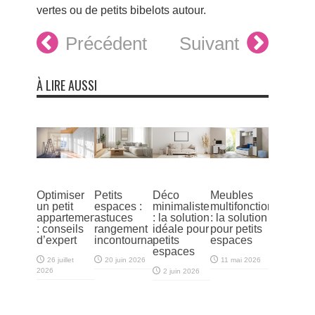
vertes ou de petits bibelots autour.
Précédent
Suivant
À LIRE AUSSI
Optimiser
Petits
Déco
Meubles
un petit
espaces :
minimaliste
multifonctions
appartement
astuces
: la solution
: la solution
: conseils
rangement
idéale pour
pour petits
d’expert
incontournables
petits
espaces
espaces
26 juillet
20 juin 2026
11 mai 2026
2026
2 juin 2026