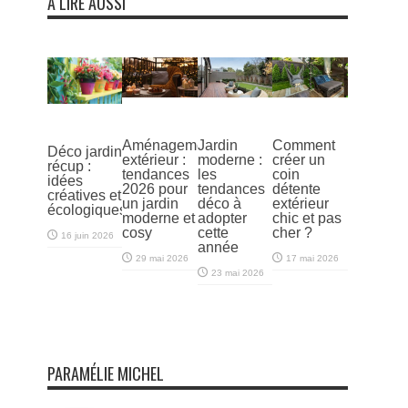
À LIRE AUSSI
Aménagement
Jardin
Comment
Déco jardin
extérieur :
moderne :
créer un
récup :
tendances
les
coin
idées
2026 pour
tendances
détente
créatives et
un jardin
déco à
extérieur
écologiques
moderne et
adopter
chic et pas
cosy
cette
cher ?
16 juin 2026
année
29 mai 2026
17 mai 2026
23 mai 2026
PARAMÉLIE MICHEL