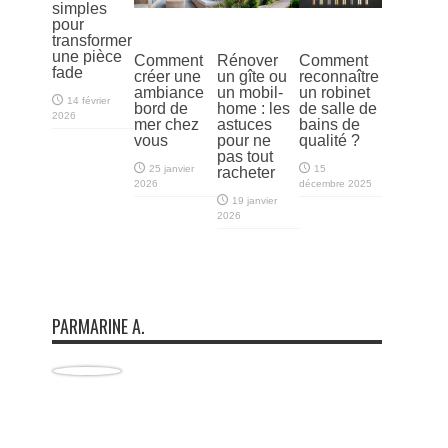
simples
pour
transformer
une pièce
Comment
Rénover
Comment
fade
créer une
un gîte ou
reconnaître
ambiance
un mobil-
un robinet
14 février
bord de
home : les
de salle de
2026
mer chez
astuces
bains de
vous
pour ne
qualité ?
pas tout
25 janvier
15
racheter
2026
décembre 2025
19 janvier
2026
PARMARINE A.