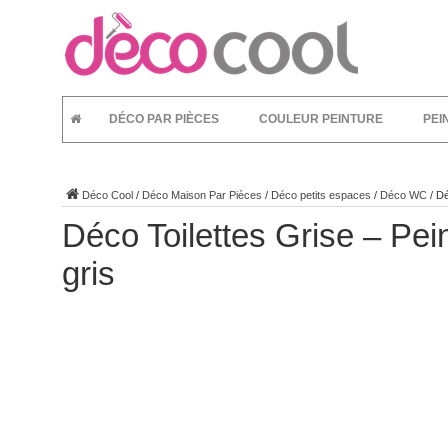
DÉCO PAR PIÈCES
COULEUR PEINTURE
PEI
Déco Cool
/
Déco Maison Par Pièces
/
Déco petits espaces
/
Déco WC
/
Dé
Déco Toilettes Grise – Pe
gris