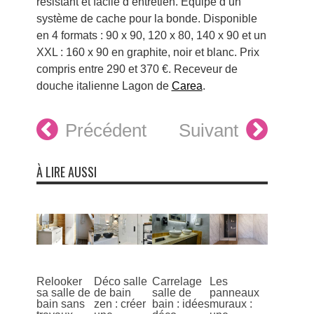
résistant et facile d’entretien. Equipé d’un
système de cache pour la bonde. Disponible
en 4 formats : 90 x 90, 120 x 80, 140 x 90 et un
XXL : 160 x 90 en graphite, noir et blanc. Prix
compris entre 290 et 370 €. Receveur de
douche
italienne Lagon de
Carea
.
Précédent
Suivant
À LIRE AUSSI
Relooker
Déco salle
Carrelage
Les
sa salle de
de bain
salle de
panneaux
bain sans
zen : créer
bain : idées
muraux :