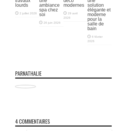
travaux
une
déco
une
lourds
ambiance
modernes
solution
spa chez
élégante et
2 juillet 2026
29 avril
soi
moderne
2026
pour la
26 juin 2026
salle de
bain
6 février
2026
PARNATHALIE
4 COMMENTAIRES