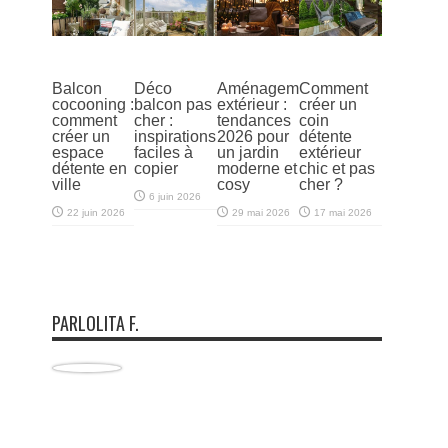
Balcon
Déco
Aménagement
Comment
cocooning :
balcon pas
extérieur :
créer un
comment
cher :
tendances
coin
créer un
inspirations
2026 pour
détente
espace
faciles à
un jardin
extérieur
détente en
copier
moderne et
chic et pas
ville
cosy
cher ?
6 juin 2026
22 juin 2026
29 mai 2026
17 mai 2026
PARLOLITA F.