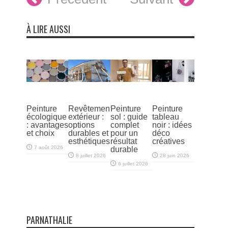
À LIRE AUSSI
Peinture
Revêtement
Peinture
Peinture
écologique
extérieur :
sol : guide
tableau
: avantages
options
complet
noir : idées
et choix
durables et
pour un
déco
esthétiques
résultat
créatives
7 août 2026
durable
8 juillet 2026
28 juin 2026
6 juillet 2026
PARNATHALIE