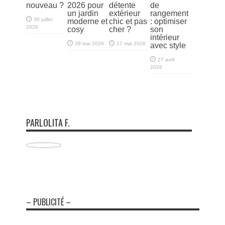
nouveau ?
2026 pour
détente
de
un jardin
extérieur
rangement
30 juillet
moderne et
chic et pas
: optimiser
2026
cosy
cher ?
son
intérieur
29 mai 2026
17 mai 2026
avec style
27 avril
2026
PARLOLITA F.
– PUBLICITÉ –